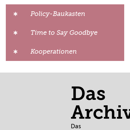
Policy-Baukasten
Time to Say Goodbye
Kooperationen
Das
Archi
Das