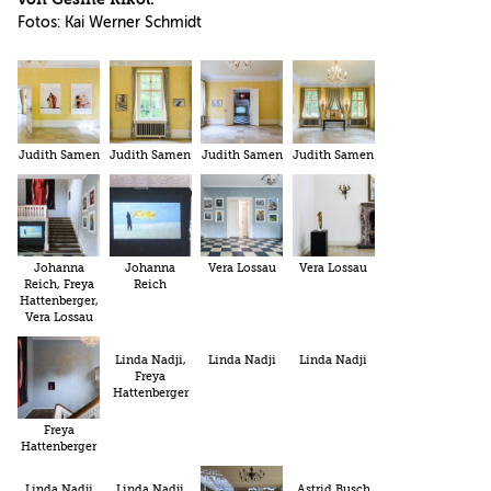
Fotos: Kai Werner Schmidt
Judith Samen
Judith Samen
Judith Samen
Judith Samen
Johanna
Johanna
Vera Lossau
Vera Lossau
Reich, Freya
Reich
Hattenberger,
Vera Lossau
Linda Nadji,
Linda Nadji
Linda Nadji
Freya
Hattenberger
Freya
Hattenberger
Linda Nadji
Linda Nadji
Astrid Busch