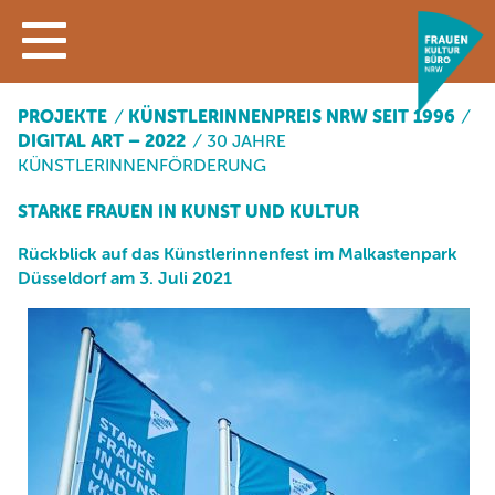
PROJEKTE
/
KÜNSTLERINNENPREIS NRW SEIT 1996
/
DIGITAL ART – 2022
/
30 JAHRE
KÜNSTLERINNENFÖRDERUNG
STARKE FRAUEN IN KUNST UND KULTUR
Rückblick auf das Künstlerinnenfest im Malkastenpark
Düsseldorf am 3. Juli 2021